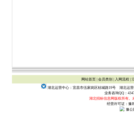
网站首页
|
会员类别
|
入网流程
|
湖北运营中心：宜昌市伍家岗区桔城路19号 湖北运
业务咨询QQ：
434
湖北招标信息网版权所有。
经营许可证：豫B2-
豫公网