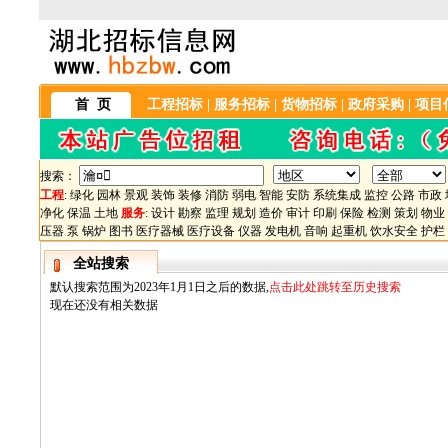
首 页
工程招标
|
服务招标
|
货物招标
|
政府采购
|
项目
搜索：
工程
:
绿化
园林
景观
装饰
装修
消防
弱电
智能
安防
系统集成
监控
公路
市政
净化
保温
土地
服务
:
设计
勘察
监理
规划
造价
审计
印刷
保险
检测
策划
物业
压器
泵
锅炉
图书
医疗器械
医疗设备
仪器
发电机
音响
起重机
饮水安全
护栏
全站搜索
默认搜索范围为2023年1月1日之后的数据,
点击此处跳转至历史搜索
现在还没有相关数据